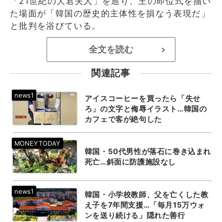
「21世紀の大君夫人」を巡り、王の即位式を描い
た場面が「韓国の歴史的主体性を損なう表現だ」
と批判を浴びている。
全文を読む
>
関連記事
アイスコーヒーを買ったら「失せ
ろ」の文字と侮辱イラスト…韓国の
カフェで客が絶句した
韓国・50代男性が落石に巻き込まれ
死亡…斜面に防護施設なし
韓国・小学校教師、父を亡くした教
え子を7年間支援…「毎月15万ウォ
ンを送り続ける」隠れた善行