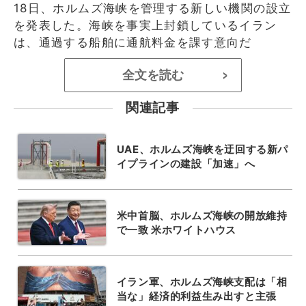
18日、ホルムズ海峡を管理する新しい機関の設立
を発表した。海峡を事実上封鎖しているイラン
は、通過する船舶に通航料金を課す意向だ
全文を読む
>
関連記事
UAE、ホルムズ海峡を迂回する新パ
イプラインの建設「加速」へ
米中首脳、ホルムズ海峡の開放維持
で一致 米ホワイトハウス
イラン軍、ホルムズ海峡支配は「相
当な」経済的利益生み出すと主張