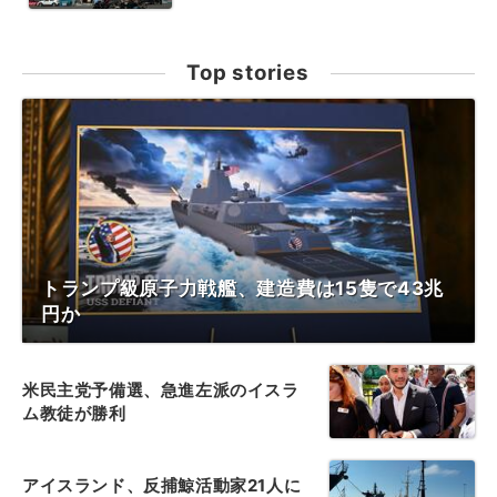
Top stories
トランプ級原子力戦艦、建造費は15隻で43兆
円か
米民主党予備選、急進左派のイスラ
ム教徒が勝利
アイスランド、反捕鯨活動家21人に