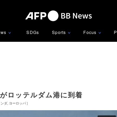
ews
SDGs
Sports
Focus
P
∨
∨
∨
船がロッテルダム港に到着
ランダ
ヨーロッパ
]