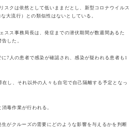
）リスクは依然として低いままだとし、新型コロナウイルス
界的な大流行）との類似性はないとしている。
イェスス事務局長は、発症までの潜伏期間が数週間あるた
警告した。
でに7人の患者で感染が確認され、感染が疑われる患者も1
滞在し、それ以外の人々も自宅で自己隔離する予定となっ
と消毒作業が行われる。
発生がクルーズの需要にどのような影響を与えるかを判断