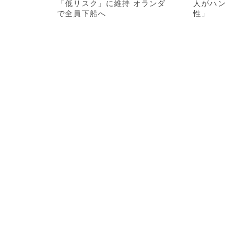
「低リスク」に維持 オランダ
人がハン
で全員下船へ
性」