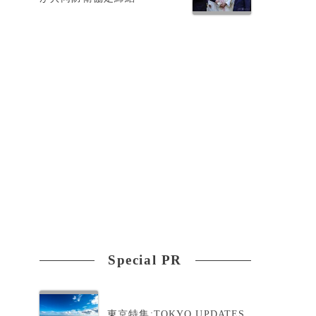
Special PR
東京特集:TOKYO UPDATES