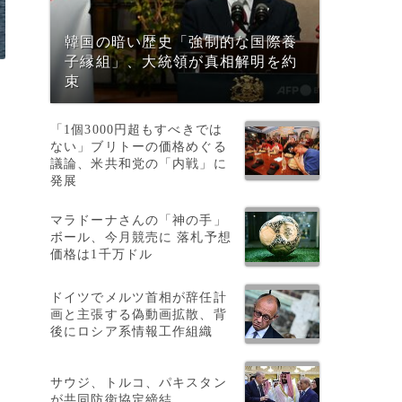
韓国の暗い歴史「強制的な国際養
子縁組」、大統領が真相解明を約
束
「1個3000円超もすべきでは
ない」ブリトーの価格めぐる
議論、米共和党の「内戦」に
発展
マラドーナさんの「神の手」
・
ボール、今月競売に 落札予想
の
価格は1千万ドル
ドイツでメルツ首相が辞任計
画と主張する偽動画拡散、背
染
後にロシア系情報工作組織
サウジ、トルコ、パキスタン
が共同防衛協定締結