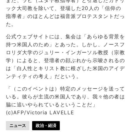
また、ラビ（ユダヤ教指導者）と引退したカトリ
ック大司教を除いて、登場した20人の「信仰の
指導者」のほとんどは福音派プロテスタントだっ
た。
公式ウェブサイトには、集会は「あらゆる背景を
持つ米国人のため」とあった。しかし、ノースフ
ロリダ大学のジュリー・インガーソル教授（宗教
学）によると、登壇者の顔ぶれから示唆されるの
は「白人性とキリスト教に根ざした米国のアイデ
ンティティの考え」だという。
「（このイベントは）特定のメッセージを送って
いる。彼らが主流の米国人であり、我々他の者は
脇に追いやられているということだ」
(c)AFP/Victoria LAVELLE
ニュース
政治・経済