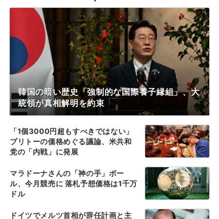
韓国の暗い歴史「強制的な国際養子縁組」、大
統領が真相解明を約束
「1個3000円超もすべきではない」
ブリトーの価格めぐる議論、米共和
党の「内戦」に発展
マラドーナさんの「神の手」ボー
ル、今月競売に 落札予想価格は1千万
ドル
ドイツでメルツ首相が辞任計画と主