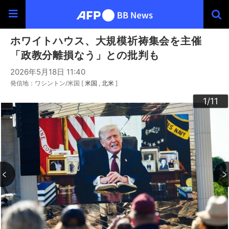
ホワイトハウス、大規模祈祷集会を主催
「政教分離損なう」との批判も
2026年5月18日 11:40
発信地：ワシントン/米国 [
米国
北米
]
10
11
3
4
6
9
2
5
7
8
1
/11
/11
/11
/11
/11
/11
/11
/11
/11
/11
/11