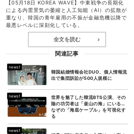
【05月18日 KOREA WAVE】中東戦争の長期化
による内需景気の萎縮と人工知能（AI）の拡散が
重なり、韓国の青年雇用の不振が金融危機以降で
最悪レベルに深刻化している。
全文を読む
>
関連記事
韓国結婚情報会社DUO、個人情報流
出で集団訴訟が500人規模に
世界を魅了した韓流BTS公演、その
陰の功労者は「釜山の海」にいる…
なぞの「海底ケーブル」を可視化す
る