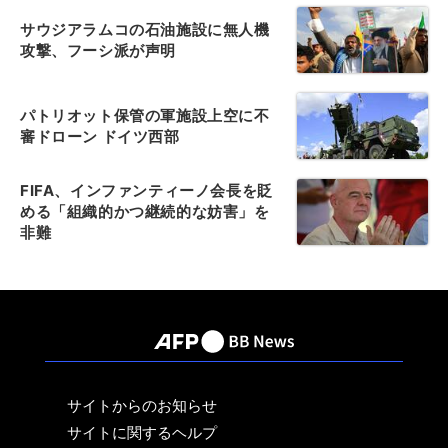
サウジアラムコの石油施設に無人機
攻撃、フーシ派が声明
パトリオット保管の軍施設上空に不
審ドローン ドイツ西部
FIFA、インファンティーノ会長を貶
める「組織的かつ継続的な妨害」を
非難
サイトからのお知らせ
サイトに関するヘルプ