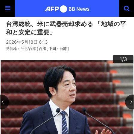
台湾総統、米に武器売却求める 「地域の平
和と安定に重要」
2026年5月18日 6:13
発信地：台北/台湾 [
台湾
中国・台湾
]
3
2
1
/3
/3
/3