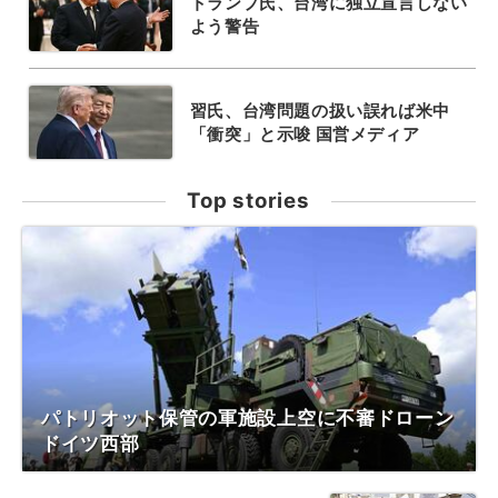
トランプ氏、台湾に独立宣言しない
よう警告
習氏、台湾問題の扱い誤れば米中
「衝突」と示唆 国営メディア
Top stories
パトリオット保管の軍施設上空に不審ドローン
ドイツ西部