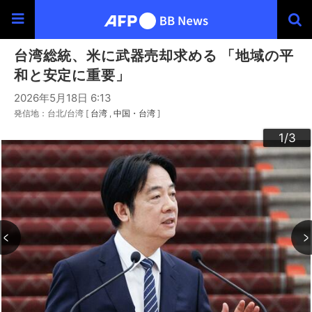
台湾総統、米に武器売却求める 「地域の平
和と安定に重要」
2026年5月18日 6:13
発信地：台北/台湾 [
台湾
中国・台湾
]
3
2
1
/3
/3
/3