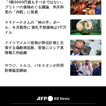
「1個3000円超もすべきではない」
ブリトーの価格めぐる議論、米共和
党の「内戦」に発展
マラドーナさんの「神の手」ボー
ル、今月競売に 落札予想価格は1千万
ドル
ドイツでメルツ首相が辞任計画と主
張する偽動画拡散、背後にロシア系
情報工作組織
サウジ、トルコ、パキスタンが共同
防衛協定締結