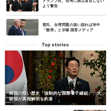
トランプ氏、台湾に独立宣言しない
よう警告
習氏、台湾問題の扱い誤れば米中
「衝突」と示唆 国営メディア
Top stories
韓国の暗い歴史「強制的な国際養子縁組」、大
統領が真相解明を約束