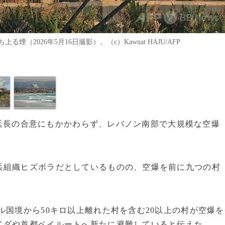
2026年5月16日撮影）。（c）Kawnat HAJU/AFP
停戦延長の合意にもかかわらず、レバノン南部で大規模な空爆
兵組織ヒズボラだとしているものの、空爆を前に九つの村
ル国境から50キロ以上離れた村を含む20以上の村が空爆を
イダや首都ベイルートへ新たに避難していると伝えた。