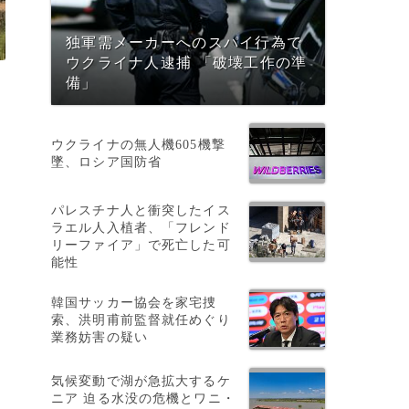
独軍需メーカーへのスパイ行為で
ウクライナ人逮捕 「破壊工作の準
備」
ウクライナの無人機605機撃
墜、ロシア国防省
パレスチナ人と衝突したイス
ラエル人入植者、「フレンド
リーファイア」で死亡した可
能性
韓国サッカー協会を家宅捜
索、洪明甫前監督就任めぐり
業務妨害の疑い
気候変動で湖が急拡大するケ
ニア 迫る水没の危機とワニ・