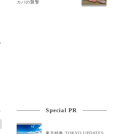
カバの襲撃
い
Special PR
>
東京特集:TOKYO UPDATES