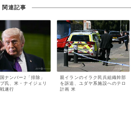
関連記事
国ナンバー2「排除」
親イランのイラク民兵組織幹部
プ氏、米・ナイジェリ
を訴追、ユダヤ系施設へのテロ
戦遂行
計画 米