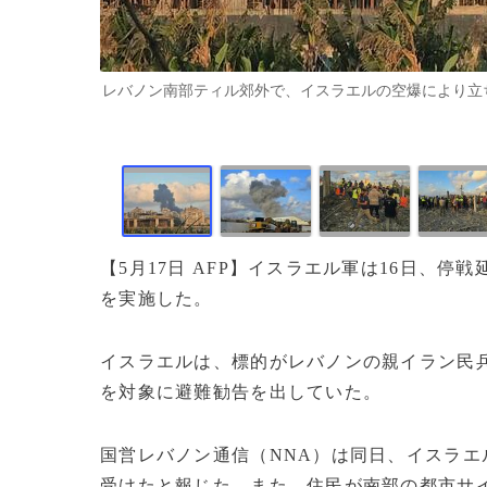
レバノン南部ティル郊外で、イスラエルの空爆により立ち上る煙（
【5月17日 AFP】イスラエル軍は16日、
を実施した。
イスラエルは、標的がレバノンの親イラン民
を対象に避難勧告を出していた。
国営レバノン通信（NNA）は同日、イスラエ
受けたと報じた。また、住民が南部の都市サ