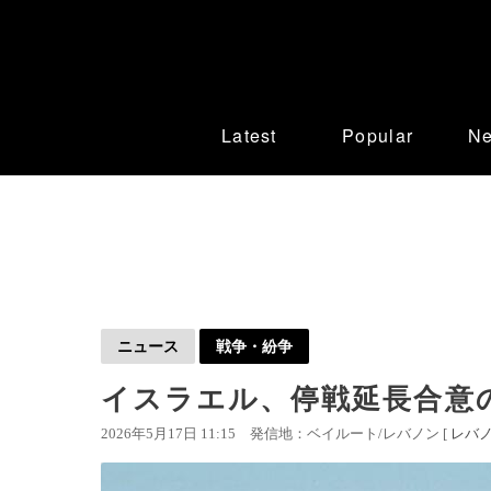
Latest
Popular
N
ニュース
戦争・紛争
イスラエル、停戦延長合意
2026年5月17日 11:15
発信地：ベイルート/レバノン [
レバ