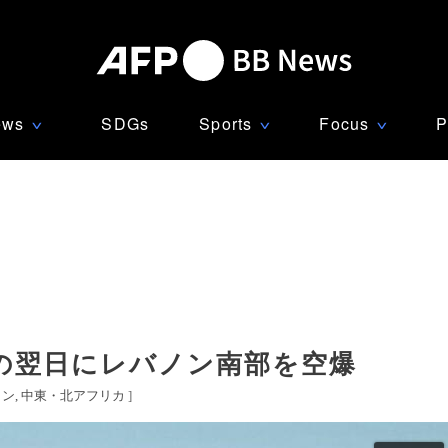
ews
SDGs
Sports
Focus
P
∨
∨
∨
の翌日にレバノン南部を空爆
ノン
中東・北アフリカ
]