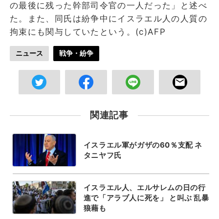
の最後に残った幹部司令官の一人だった」と述べ
た。また、同氏は紛争中にイスラエル人の人質の
拘束にも関与していたという。(c)AFP
ニュース
戦争・紛争
関連記事
イスラエル軍がガザの60％支配 ネ
タニヤフ氏
イスラエル人、エルサレムの日の行
進で「アラブ人に死を」 と叫ぶ 乱暴
狼藉も