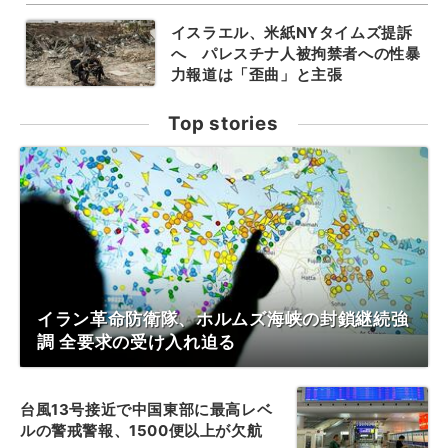
イスラエル、米紙NYタイムズ提訴
へ パレスチナ人被拘禁者への性暴
力報道は「歪曲」と主張
Top stories
イラン革命防衛隊、ホルムズ海峡の封鎖継続強
調 全要求の受け入れ迫る
台風13号接近で中国東部に最高レベ
ルの警戒警報、1500便以上が欠航