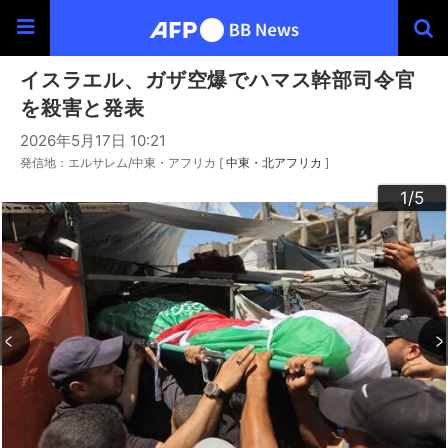
イスラエル、ガザ空爆でハマス幹部司令官
を殺害と発表
2026年5月17日 10:21
発信地：エルサレム/中東・アフリカ [
中東・北アフリカ
]
3
4
2
5
1
/5
/5
/5
/5
/5