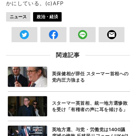
かにしている。(c)AFP
ニュース
政治・経済
関連記事
英保健相が辞任 スターマー首相への
党内圧力強まる
スターマー英首相、統一地方選惨敗
を受け「有権者の声に耳を傾ける」
英地方選、与党・労働党は1400議
席減の惨敗 反移民リフォームUKが1