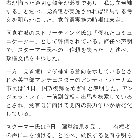
者が揃った適切な競争が必要であり、私は立候補
する」と述べ、党首選が実施されれば出馬する考
えを明らかにした。党首選実施の時期は未定。
同党右派のストリーティング氏は「優れたコミュ
ニケーター」として評価されている。辞任の声明
で、スターマー氏への「信頼を失った」と述べ、
政権交代を主張した。
一方、党首選に立候補する意向を示しているとさ
れる英中部マンチェスターのアンディ・バーナム
市長は14日、国政復帰をめざすと表明した。アン
ジェラ・レイナー前副首相も出馬を模索している
とされ、党首選に向けて党内の勢力争いが活発化
している。
スターマー氏は9日、選挙結果を受け、「有権者
の声に耳を傾ける」と述べ、続投する意向を明ら