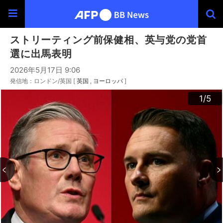
ストリーティング前保健相、英与党の党首
選に出馬表明
2026年5月17日 9:06
発信地：ロンドン/英国 [
英国
ヨーロッパ
]
3
4
2
5
1
/5
/5
/5
/5
/5