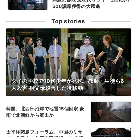
500議席獲得の大躍進
Top stories
タイの学校で10代少年が発砲、教師・生徒ら6
人殺害 祖父母殺害した後移動
韓国、北西部沿岸で地雷15個回収 豪
雨で北朝鮮から流出か
太平洋諸島フォーラム、中国のミサ