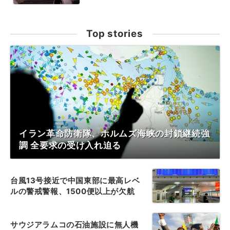
Top stories
イラン革命防衛隊、ホルムズ海峡の封鎖継続強
調 全要求の受け入れ迫る
台風13号接近で中国東部に最高レベ
ルの警戒警報、1500便以上が欠航
サウジアラムコの石油施設に無人機