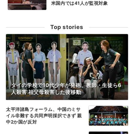
米国内では41人が監視対象
Top stories
タイの学校で10代少年が発砲、教師・生徒ら6
人殺害 祖父母殺害した後移動
太平洋諸島フォーラム、中国のミサ
イル非難する共同声明採択できず 親
中2か国が反対