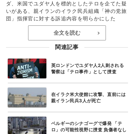
ダ、米国でユダヤ人を標的としたテロを企てた疑
いがある、親イランのイラク民兵組織「神の党旅
団」指揮官に対する訴追内容を明らかにした
全文を読む
>
関連記事
英ロンドンでユダヤ人2人刺される
警察は「テロ事件」として捜査
在イラク米大使館に攻撃、直前には
親イラン民兵3人が死亡
ベルギーのシナゴーグで爆発 「テ
ロ」の可能性視野に捜査 負傷者なし