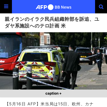
親イランのイラク民兵組織幹部を訴追、ユ
ダヤ系施設へのテロ計画 米
caption +
【5月16日 AFP】米当局は15日、欧州、カナ