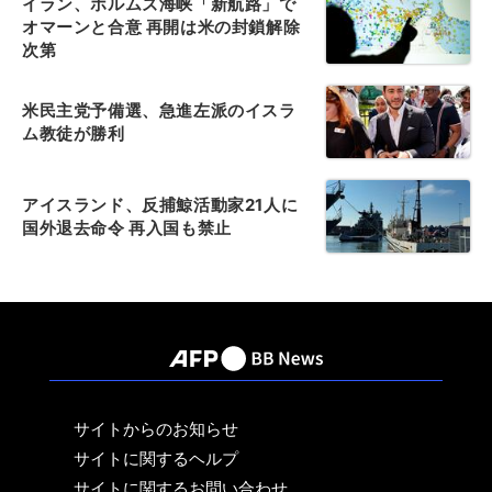
イラン、ホルムズ海峡「新航路」で
オマーンと合意 再開は米の封鎖解除
次第
米民主党予備選、急進左派のイスラ
ム教徒が勝利
アイスランド、反捕鯨活動家21人に
国外退去命令 再入国も禁止
サイトからのお知らせ
サイトに関するヘルプ
サイトに関するお問い合わせ