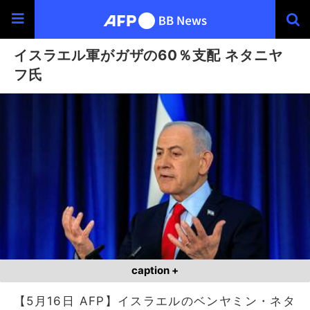
イスラエル軍がガザの60％支配 ネタニヤ
フ氏
caption +
【5月16日 AFP】イスラエルのベンヤミン・ネタ