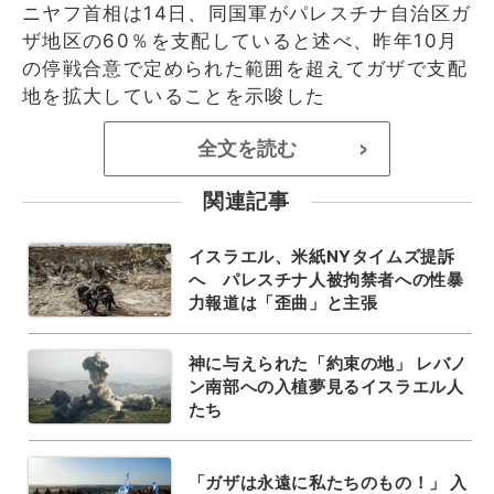
ニヤフ首相は14日、同国軍がパレスチナ自治区ガ
ザ地区の60％を支配していると述べ、昨年10月
の停戦合意で定められた範囲を超えてガザで支配
地を拡大していることを示唆した
全文を読む
>
関連記事
イスラエル、米紙NYタイムズ提訴
へ パレスチナ人被拘禁者への性暴
力報道は「歪曲」と主張
神に与えられた「約束の地」 レバノ
ン南部への入植夢見るイスラエル人
たち
「ガザは永遠に私たちのもの！」 入