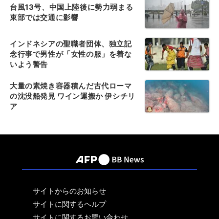
台風13号、中国上陸後に勢力弱まる
東部では交通に影響
インドネシアの聖職者団体、独立記
念行事で男性が「女性の服」を着な
いよう警告
大量の素焼き容器積んだ古代ローマ
の沈没船発見 ワイン運搬か 伊シチリ
ア
サイトからのお知らせ
サイトに関するヘルプ
サイトに関するお問い合わせ