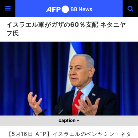
イスラエル軍がガザの60％支配 ネタニヤ
フ氏
caption +
【5月16日 AFP】イスラエルのベンヤミン・ネタ