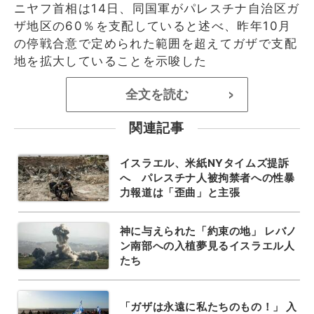
ニヤフ首相は14日、同国軍がパレスチナ自治区ガ
ザ地区の60％を支配していると述べ、昨年10月
の停戦合意で定められた範囲を超えてガザで支配
地を拡大していることを示唆した
全文を読む
>
関連記事
イスラエル、米紙NYタイムズ提訴
へ パレスチナ人被拘禁者への性暴
力報道は「歪曲」と主張
神に与えられた「約束の地」 レバノ
ン南部への入植夢見るイスラエル人
たち
「ガザは永遠に私たちのもの！」 入