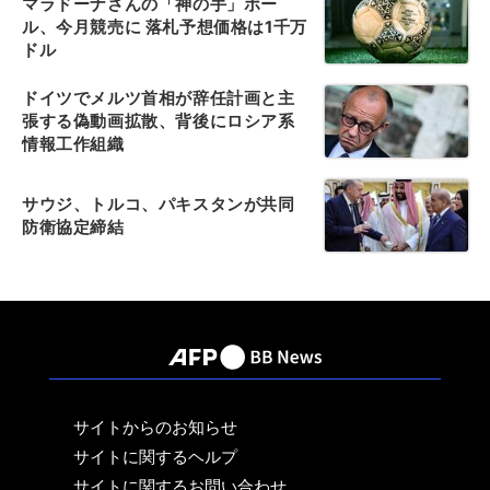
マラドーナさんの「神の手」ボー
ル、今月競売に 落札予想価格は1千万
ドル
ドイツでメルツ首相が辞任計画と主
張する偽動画拡散、背後にロシア系
情報工作組織
サウジ、トルコ、パキスタンが共同
防衛協定締結
サイトからのお知らせ
サイトに関するヘルプ
サイトに関するお問い合わせ