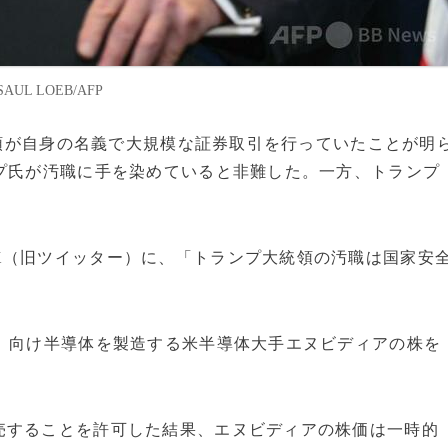
L LOEB/AFP
大統領が自身の名義で大規模な証券取引を行っていたことが明
プ氏が汚職に手を染めていると非難した。一方、トランプ
X（旧ツイッター）に、「トランプ大統領の汚職は国家安
I）向け半導体を製造する米半導体大手エヌビディアの株を
売することを許可した結果、エヌビディアの株価は一時的