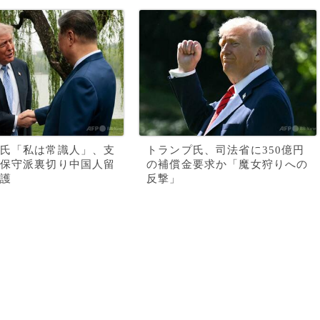
氏「私は常識人」、支
トランプ氏、司法省に350億円
保守派裏切り中国人留
の補償金要求か「魔女狩りへの
護
反撃」