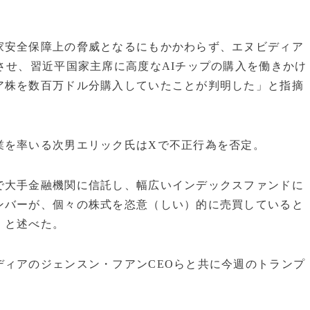
家安全保障上の脅威となるにもかかわらず、エヌビディア
させ、習近平国家主席に高度なAIチップの購入を働きかけ
ア株を数百万ドル分購入していたことが判明した」と指摘
業を率いる次男エリック氏はXで不正行為を否定。
で大手金融機関に信託し、幅広いインデックスファンドに
ンバーが、個々の株式を恣意（しい）的に売買していると
」と述べた。
ディアのジェンスン・フアンCEOらと共に今週のトランプ