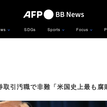
ews
SDGs
Sports
Focus
P
∨
∨
∨
券取引汚職で非難「米国史上最も腐