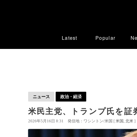
Latest
Popular
N
ニュース
政治・経済
米民主党、トランプ氏を証
2026年5月16日 8:31
発信地：ワシントン/米国 [
米国
北米
]