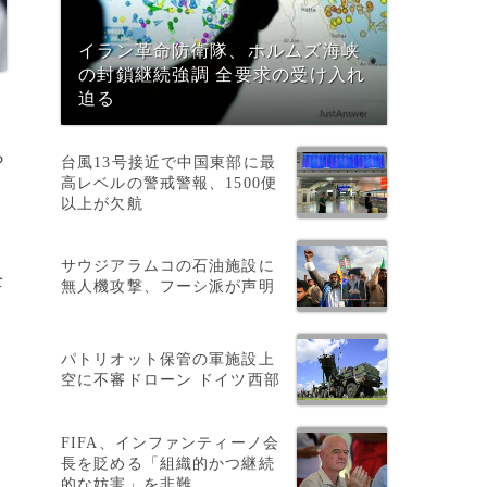
イラン革命防衛隊、ホルムズ海峡
の封鎖継続強調 全要求の受け入れ
迫る
ら
台風13号接近で中国東部に最
高レベルの警戒警報、1500便
以上が欠航
サウジアラムコの石油施設に
全
無人機攻撃、フーシ派が声明
パトリオット保管の軍施設上
空に不審ドローン ドイツ西部
FIFA、インファンティーノ会
長を貶める「組織的かつ継続
的な妨害」を非難