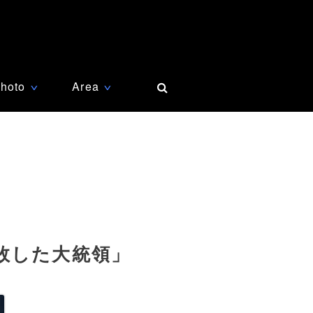
hoto
Area
∨
∨
敗した大統領」