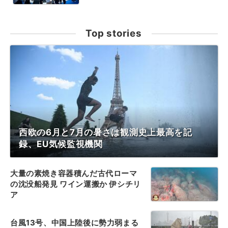
Top stories
西欧の6月と7月の暑さは観測史上最高を記
録、EU気候監視機関
大量の素焼き容器積んだ古代ローマ
の沈没船発見 ワイン運搬か 伊シチリ
ア
台風13号、中国上陸後に勢力弱まる