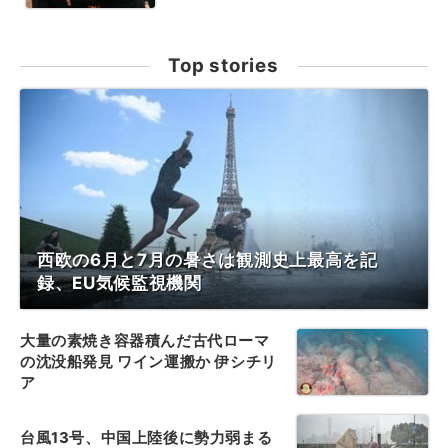
Top stories
西欧の6月と7月の暑さは観測史上最高を記
録、EU気候監視機関
大量の素焼き容器積んだ古代ローマ
の沈没船発見 ワイン運搬か 伊シチリ
ア
台風13号、中国上陸後に勢力弱まる