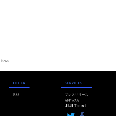
News
OTHER
SERVICES
RSS
プレスリリース
AFP WAA