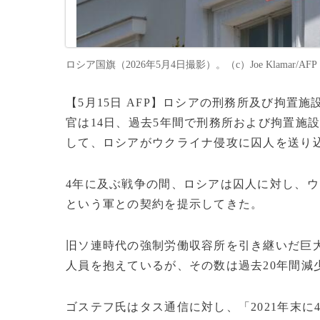
ロシア国旗（2026年5月4日撮影）。（c）Joe Klamar/AFP
【5月15日 AFP】ロシアの刑務所及び拘
官は14日、過去5年間で刑務所および拘置施
して、ロシアがウクライナ侵攻に囚人を送り
4年に及ぶ戦争の間、ロシアは囚人に対し、
という軍との契約を提示してきた。
旧ソ連時代の強制労働収容所を引き継いだ巨
人員を抱えているが、その数は過去20年間減
ゴステフ氏はタス通信に対し、「2021年末に4