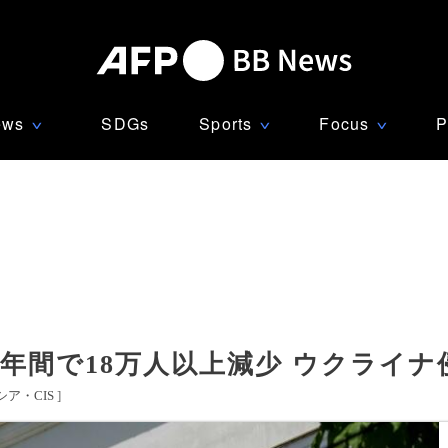
ews
SDGs
Sports
Focus
P
∨
∨
∨
年間で18万人以上減少 ウクライナ
シア・CIS
]