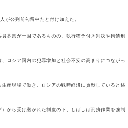
00人が公判前勾留中だと付け加えた。
兵員募集が一因であるものの、執行猶予付き判決や拘禁刑
。
は、ロシア国内の犯罪増加と社会不安の高まりにつながっ
る生産現場で働き、ロシアの戦時経済に貢献していると述
グ）から受け継がれた制度の下、しばしば刑務作業を強制