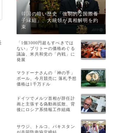
韓国の暗い歴史「強制的な国際養
子縁組」、大統領が真相解明を約
束
長
「1個3000円超もすべきでは
ない」ブリトーの価格めぐる
と
議論、米共和党の「内戦」に
発展
マラドーナさんの「神の手」
る
ボール、今月競売に 落札予想
価格は1千万ドル
ドイツでメルツ首相が辞任計
画と主張する偽動画拡散、背
後にロシア系情報工作組織
サウジ、トルコ、パキスタン
い
が共同防衛協定締結