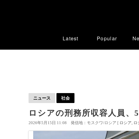
Latest
Popular
N
ニュース
社会
ロシアの刑務所収容人員、5
2026年5月15日 11:08
発信地：モスクワ/ロシア [
ロシア
ロ