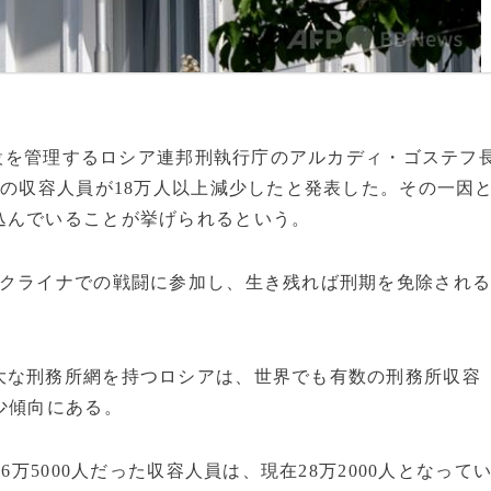
置施設を管理するロシア連邦刑執行庁のアルカディ・ゴステフ
設の収容人員が18万人以上減少したと発表した。その一因
込んでいることが挙げられるという。
ウクライナでの戦闘に参加し、生き残れば刑期を免除され
大な刑務所網を持つロシアは、世界でも有数の刑務所収容
少傾向にある。
6万5000人だった収容人員は、現在28万2000人となって