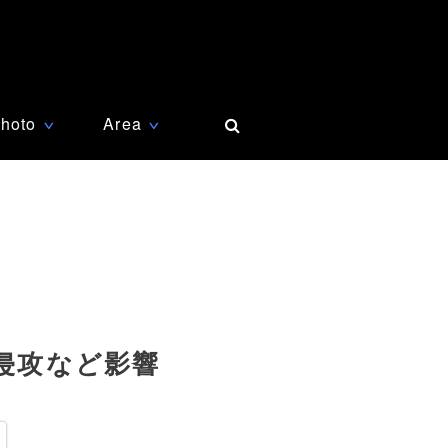
hoto
Area
∨
∨
侵攻など影響