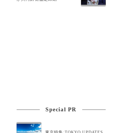
Special PR
東京特集:TOKYO UPDATES