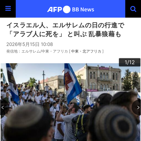
イスラエル人、エルサレムの日の行進で
「アラブ人に死を」 と叫ぶ 乱暴狼藉も
2026年5月15日 10:08
発信地：エルサレム/中東・アフリカ [
中東・北アフリカ
]
10
12
11
3
4
6
9
2
5
7
8
1
/12
/12
/12
/12
/12
/12
/12
/12
/12
/12
/12
/12