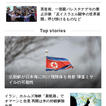
英首相、一部親パレスチナデモの禁
止示唆 「反イスラエル闘争の世界展
開」呼び掛けるものなど
Top stories
北朝鮮が日本海に向け飛翔体を発射 弾道ミサ
イルの可能性
イラン、ホルムズ海峡「新航路」で
オマーンと合意 再開は米の封鎖解除
次第