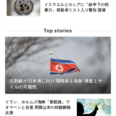
イスラエルとロシアに「紛争下の性
暴力」容疑者リスト入り警告 国連
Top stories
北朝鮮が日本海に向け飛翔体を発射 弾道ミサ
イルの可能性
イラン、ホルムズ海峡「新航路」で
オマーンと合意 再開は米の封鎖解除
次第