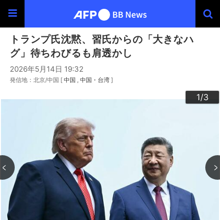
トランプ氏沈黙、習氏からの「大きなハ
グ」待ちわびるも肩透かし
2026年5月14日 19:32
発信地：北京/中国 [
中国
中国・台湾
]
3
2
1
/3
/3
/3