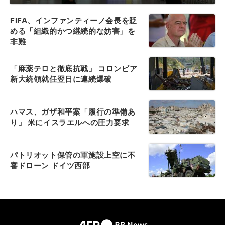
FIFA、インファンティーノ会長を貶
める「組織的かつ継続的な妨害」を
非難
「麻薬テロと徹底抗戦」 コロンビア
新大統領就任翌日に連続爆破
ハマス、ガザ和平案「履行の準備あ
り」 米にイスラエルへの圧力要求
パトリオット保管の軍施設上空に不
審ドローン ドイツ西部