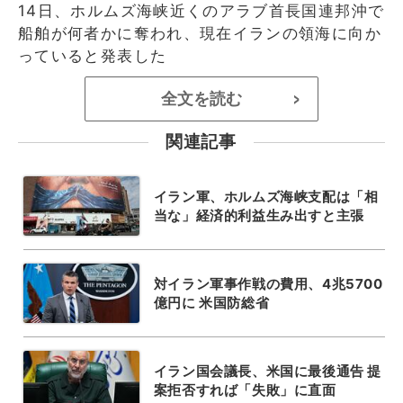
14日、ホルムズ海峡近くのアラブ首長国連邦沖で
船舶が何者かに奪われ、現在イランの領海に向か
っていると発表した
全文を読む
>
関連記事
イラン軍、ホルムズ海峡支配は「相
当な」経済的利益生み出すと主張
対イラン軍事作戦の費用、4兆5700
億円に 米国防総省
イラン国会議長、米国に最後通告 提
案拒否すれば「失敗」に直面