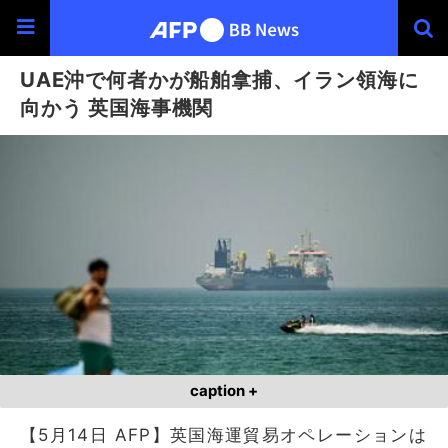
UAE沖で何者かが船舶拿捕、イラン領海に
向かう 英国海事機関
caption +
【5月14日 AFP】英国海運貿易オペレーションは