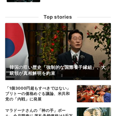
Top stories
韓国の暗い歴史「強制的な国際養子縁組」、大
統領が真相解明を約束
「1個3000円超もすべきではない」
ブリトーの価格めぐる議論、米共和
党の「内戦」に発展
マラドーナさんの「神の手」ボー
ル、今月競売に 落札予想価格は1千万