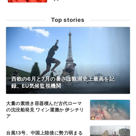
Top stories
西欧の6月と7月の暑さは観測史上最高を記
録、EU気候監視機関
大量の素焼き容器積んだ古代ローマ
の沈没船発見 ワイン運搬か 伊シチリ
ア
台風13号、中国上陸後に勢力弱まる