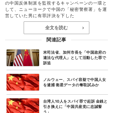
の中国反体制派を監視するキャンペーンの一環と
して、ニューヨークで中国の「秘密警察署」を運
営していた男に有罪評決を下した
全文を読む
>
関連記事
米司法省、加州市長を「中国政府の
違法な代理人」として活動した罪で
訴追
ノルウェー、スパイ容疑で中国人女
を逮捕 衛星データの奪取試みか
台湾人10人をスパイ罪で起訴 金銭と
引き換えに「中国共産党に忠誠誓
う」