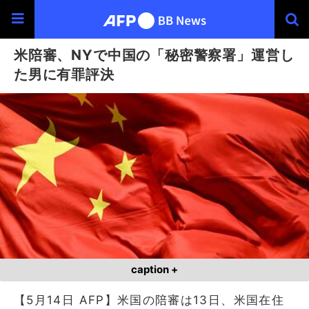
米陪審、NYで中国の「秘密警察署」運営し
た男に有罪評決
caption +
【5月14日 AFP】米国の陪審は13日、米国在住