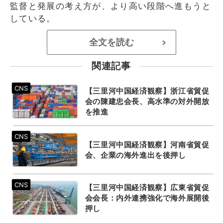
監督と発展の考え方が、より高い段階へ進もうと
している。
全文を読む
>
関連記事
【三里河中国経済観察】浙江省貿促
会の陳建忠会長、高水準の対外開放
を推進
【三里河中国経済観察】河南省貿促
会、企業の海外進出を後押し
【三里河中国経済観察】広東省貿促
会会長：内外連携強化で海外展開後
押し