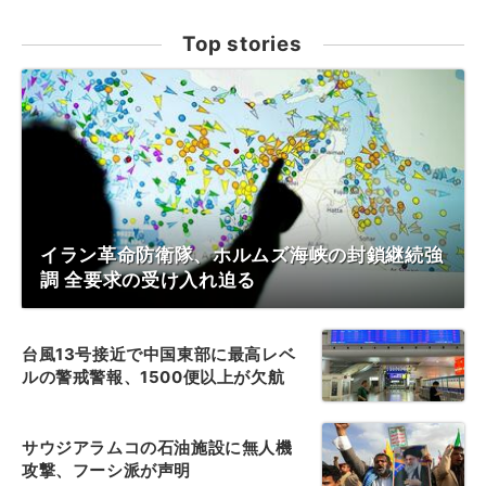
Top stories
イラン革命防衛隊、ホルムズ海峡の封鎖継続強
調 全要求の受け入れ迫る
台風13号接近で中国東部に最高レベ
ルの警戒警報、1500便以上が欠航
サウジアラムコの石油施設に無人機
攻撃、フーシ派が声明