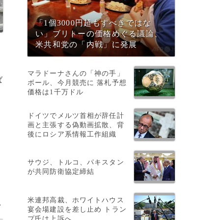
「1個3000円超もすべきではな
い」ブリトーの価格めぐる議論、
米共和党の「内戦」に発展
マラドーナさんの「神の手」
ば
ボール、今月競売に 落札予想
価格は1千万ドル
ドイツでメルツ首相が辞任計
画と主張する偽動画拡散、背
後にロシア系情報工作組織
サウジ、トルコ、パキスタン
が共同防衛協定締結
米連邦高裁、ホワイトハウス
>
宴会場建設を差し止め トラン
プ氏は上訴へ