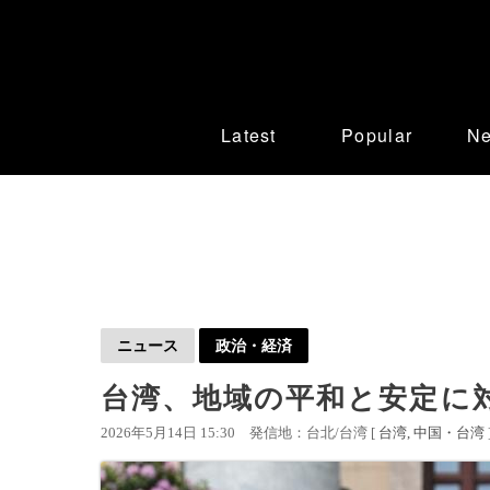
Latest
Popular
N
ニュース
政治・経済
台湾、地域の平和と安定に
2026年5月14日 15:30
発信地：台北/台湾 [
台湾
中国・台湾