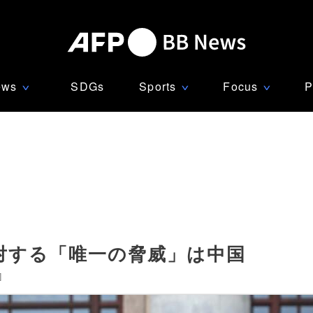
ews
SDGs
Sports
Focus
P
∨
∨
∨
対する「唯一の脅威」は中国
]