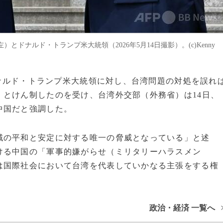
ドナルド・トランプ米大統領（2026年5月14日撮影）。(c)Kenny
がドナルド・トランプ米大統領に対し、台湾問題の対処を誤れ
とけん制したのを受け、台湾外交部（外務省）は14日、
中国だと強調した。
域の平和と安定に対する唯一の脅威となっている」と述
ける中国の「軍事的嫌がらせ（ミリタリーハラスメン
は国際社会において台湾を代表していかなる主張をする権
政治・経済 一覧へ