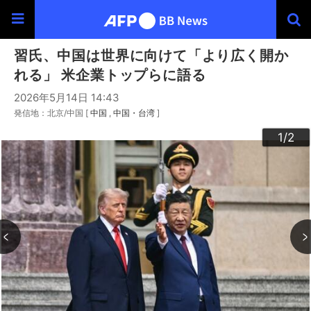
習氏、中国は世界に向けて「より広く開か
れる」 米企業トップらに語る
2026年5月14日 14:43
発信地：北京/中国 [
中国
中国・台湾
]
2
1
/2
/2