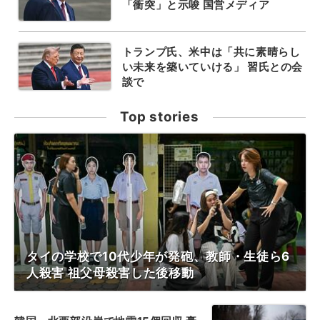
「衝突」と示唆 国営メディア
トランプ氏、米中は「共に素晴らし
い未来を築いていける」 習氏との会
談で
Top stories
タイの学校で10代少年が発砲、教師・生徒ら6
人殺害 祖父母殺害した後移動