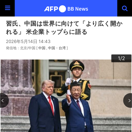
習氏、中国は世界に向けて「より広く開か
れる」 米企業トップらに語る
2026年5月14日 14:43
発信地：北京/中国 [
中国
中国・台湾
]
2
1
/2
/2