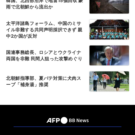
韓国、北西部沿岸で地雷15個回収 豪
雨で北朝鮮から流出か
太平洋諸島フォーラム、中国のミサ
イル非難する共同声明採択できず 親
中2か国が反対
国連事務総長、ロシアとウクライナ
両国を非難 民間人狙った攻撃めぐり
北朝鮮指導部、夏バテ対策に犬肉ス
ープ「補身湯」推奨