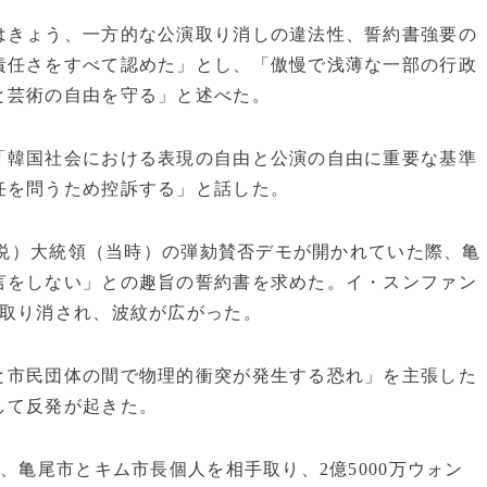
はきょう、一方的な公演取り消しの違法性、誓約書強要の
責任さをすべて認めた」とし、「傲慢で浅薄な一部の行政
と芸術の自由を守る」と述べた。
「韓国社会における表現の自由と公演の自由に重要な基準
任を問うため控訴する」と話した。
尹錫悦）大統領（当時）の弾劾賛否デモが開かれていた際、亀
言をしない」との趣旨の誓約書を求めた。イ・スンファン
が取り消され、波紋が広がった。
と市民団体の間で物理的衝突が発生する恐れ」を主張した
して反発が起きた。
、亀尾市とキム市長個人を相手取り、2億5000万ウォン