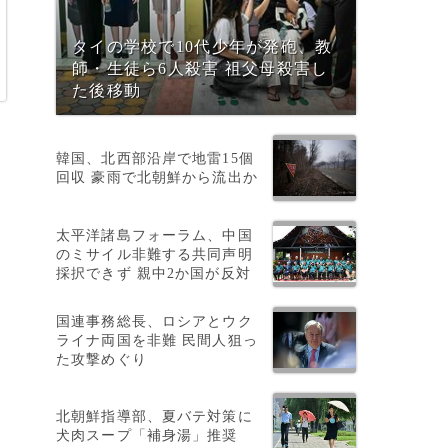
タイの学校で10代少年が発砲、教
師・生徒ら6人殺害 祖父母殺害し
た後移動
韓国、北西部沿岸で地雷15個
回収 豪雨で北朝鮮から流出か
太平洋諸島フォーラム、中国
のミサイル非難する共同声明
採択できず 親中2か国が反対
に
国連事務総長、ロシアとウク
ライナ両国を非難 民間人狙っ
た攻撃めぐり
北朝鮮指導部、夏バテ対策に
犬肉スープ「補身湯」推奨