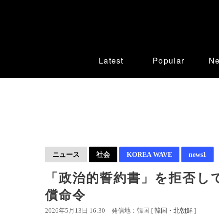
Latest
Popular
N
ニュース
社会
KOREA WAVE
news1
「政治的誓約書」を拒否して
償命令
2026年5月13日 16:30
発信地：韓国 [
韓国・北朝鮮
]