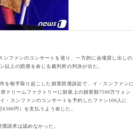
手イ・スンファンのコンサートを巡り、一方的に会場貸し出しの
ォン以上の賠償を命じる裁判所の判決が出た。
尾市を相手取り起こした損害賠償訴訟で、イ・スンファン
事務所ドリームファクトリーに財産上の損害額7500万ウォン
。イ・スンファンのコンサートを予約したファン100人に
万6500円）を支払うよう命じた。
賠償請求は認めなかった。