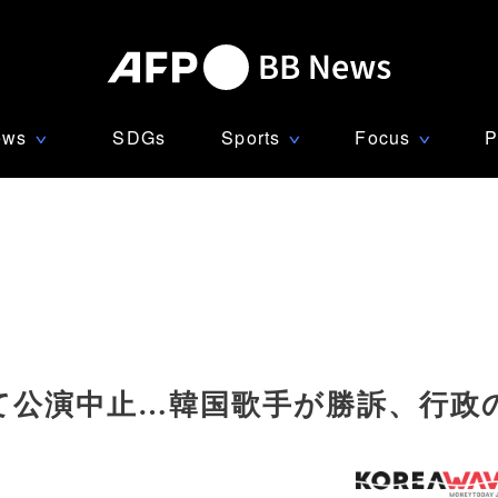
ews
SDGs
Sports
Focus
P
∨
∨
∨
公演中止…韓国歌手が勝訴、行政の