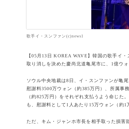
歌手イ・スンファン(c)news1
【05月13日 KOREA WAVE】韓国の歌
取り消しを決めた慶尚北道亀尾市に、1億ウ
ソウル中央地裁は8日、イ・スンファンが亀
慰謝料3500万ウォン（約385万円）、所属
（約825万円）をそれぞれ支払うよう命じた
も、慰謝料として1人あたり15万ウォン（約1
ただ、キム・ジャンホ市長を相手取った損害