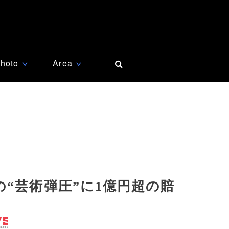
hoto
Area
∨
∨
“芸術弾圧”に1億円超の賠