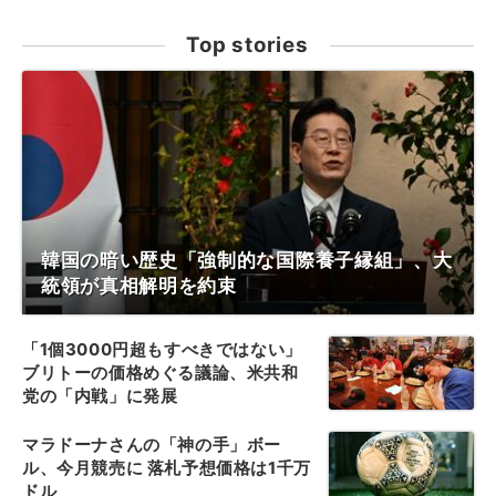
Top stories
韓国の暗い歴史「強制的な国際養子縁組」、大
統領が真相解明を約束
「1個3000円超もすべきではない」
ブリトーの価格めぐる議論、米共和
党の「内戦」に発展
マラドーナさんの「神の手」ボー
ル、今月競売に 落札予想価格は1千万
ドル