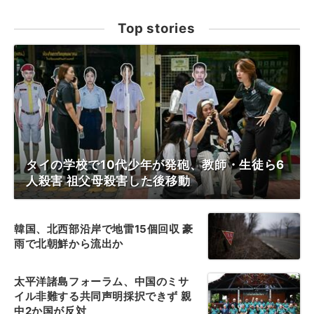
Top stories
タイの学校で10代少年が発砲、教師・生徒ら6
人殺害 祖父母殺害した後移動
韓国、北西部沿岸で地雷15個回収 豪
雨で北朝鮮から流出か
太平洋諸島フォーラム、中国のミサ
イル非難する共同声明採択できず 親
中2か国が反対