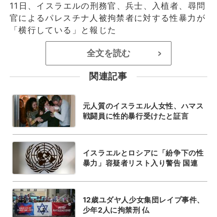
11日、イスラエルの刑務官、兵士、入植者、尋問
官によるパレスチナ人被拘禁者に対する性暴力が
「横行している」と報じた
全文を読む
>
関連記事
元人質のイスラエル人女性、ハマス
戦闘員に性的暴行受けたと証言
イスラエルとロシアに「紛争下の性
暴力」容疑者リスト入り警告 国連
12歳ユダヤ人少女集団レイプ事件、
少年2人に拘禁刑 仏