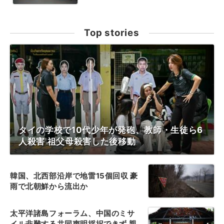
Top stories
タイの学校で10代少年が発砲、教師・生徒ら6
人殺害 祖父母殺害した後移動
韓国、北西部沿岸で地雷15個回収 豪
雨で北朝鮮から流出か
太平洋諸島フォーラム、中国のミサ
イル非難する共同声明採択できず 親