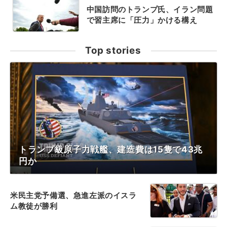
中国訪問のトランプ氏、イラン問題
で習主席に「圧力」かける構え
Top stories
トランプ級原子力戦艦、建造費は15隻で43兆
円か
米民主党予備選、急進左派のイスラ
ム教徒が勝利