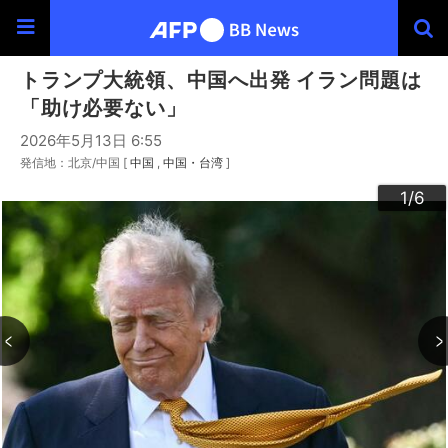
トランプ大統領、中国へ出発 イラン問題は
「助け必要ない」
2026年5月13日 6:55
発信地：北京/中国 [
中国
中国・台湾
]
3
4
6
2
5
1
/6
/6
/6
/6
/6
/6