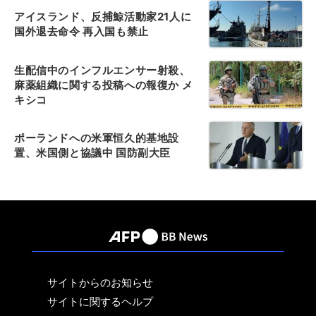
アイスランド、反捕鯨活動家21人に
国外退去命令 再入国も禁止
生配信中のインフルエンサー射殺、
麻薬組織に関する投稿への報復か メ
キシコ
ポーランドへの米軍恒久的基地設
置、米国側と協議中 国防副大臣
サイトからのお知らせ
サイトに関するヘルプ