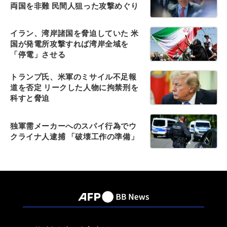
両国を非難 民間人狙った攻撃めぐり
イラン、湾岸諸国を脅迫していた 米
国が発電所攻撃すれば湾岸全域を
「停電」させる
トランプ氏、米軍のミサイル不足報
道を否定 リークした人物に拘禁刑を
科すと脅迫
独軍需メーカーへのスパイ行為でウ
クライナ人逮捕 「破壊工作の準備」