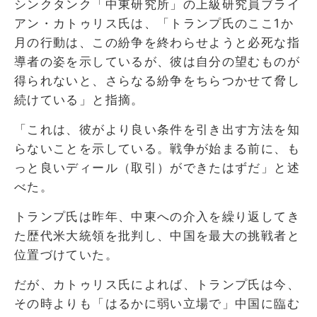
シンクタンク「中東研究所」の上級研究員ブライ
アン・カトゥリス氏は、「トランプ氏のここ1か
月の行動は、この紛争を終わらせようと必死な指
導者の姿を示しているが、彼は自分の望むものが
得られないと、さらなる紛争をちらつかせて脅し
続けている」と指摘。
「これは、彼がより良い条件を引き出す方法を知
らないことを示している。戦争が始まる前に、も
っと良いディール（取引）ができたはずだ」と述
べた。
トランプ氏は昨年、中東への介入を繰り返してき
た歴代米大統領を批判し、中国を最大の挑戦者と
位置づけていた。
だが、カトゥリス氏によれば、トランプ氏は今、
その時よりも「はるかに弱い立場で」中国に臨む