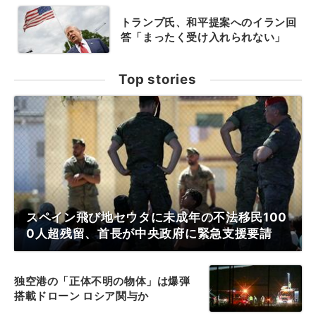
トランプ氏、和平提案へのイラン回
答「まったく受け入れられない」
Top stories
スペイン飛び地セウタに未成年の不法移民100
0人超残留、首長が中央政府に緊急支援要請
独空港の「正体不明の物体」は爆弾
搭載ドローン ロシア関与か