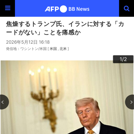
焦燥するトランプ氏、イランに対する「カ
ードがない」ことを痛感か
2026年5月12日 16:18
発信地：ワシントン/米国 [
米国
北米
]
2
1
/2
/2