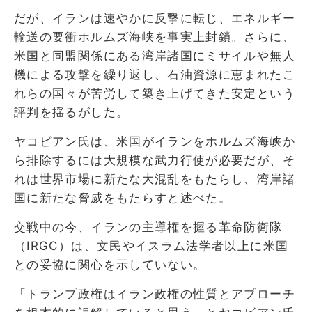
だが、イランは速やかに反撃に転じ、エネルギー
輸送の要衝ホルムズ海峡を事実上封鎖。さらに、
米国と同盟関係にある湾岸諸国にミサイルや無人
機による攻撃を繰り返し、石油資源に恵まれたこ
れらの国々が苦労して築き上げてきた安定という
評判を揺るがした。
ヤコビアン氏は、米国がイランをホルムズ海峡か
ら排除するには大規模な武力行使が必要だが、そ
れは世界市場に新たな大混乱をもたらし、湾岸諸
国に新たな脅威をもたらすと述べた。
交戦中の今、イランの主導権を握る革命防衛隊
（IRGC）は、文民やイスラム法学者以上に米国
との妥協に関心を示していない。
「トランプ政権はイラン政権の性質とアプローチ