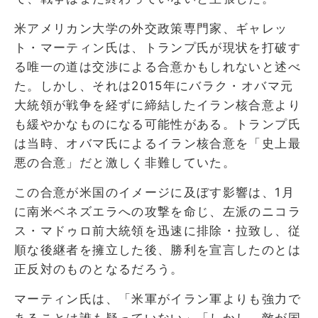
米アメリカン大学の外交政策専門家、ギャレッ
ト・マーティン氏は、トランプ氏が現状を打破す
る唯一の道は交渉による合意かもしれないと述べ
た。しかし、それは2015年にバラク・オバマ元
大統領が戦争を経ずに締結したイラン核合意より
も緩やかなものになる可能性がある。トランプ氏
は当時、オバマ氏によるイラン核合意を「史上最
悪の合意」だと激しく非難していた。
この合意が米国のイメージに及ぼす影響は、1月
に南米ベネズエラへの攻撃を命じ、左派のニコラ
ス・マドゥロ前大統領を迅速に排除・拉致し、従
順な後継者を擁立した後、勝利を宣言したのとは
正反対のものとなるだろう。
マーティン氏は、「米軍がイラン軍よりも強力で
あることは誰も疑っていない」「しかし、敵が国