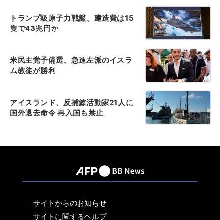
トランプ級原子力戦艦、建造費は15
隻で43兆円か
米民主党予備選、急進左派のイスラ
ム教徒が勝利
アイスランド、反捕鯨活動家21人に
国外退去命令 再入国も禁止
サイトからのお知らせ
サイトに関するヘルプ