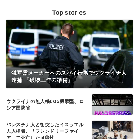
Top stories
独軍需メーカーへのスパイ行為でウクライナ人
逮捕 「破壊工作の準備」
ウクライナの無人機605機撃墜、ロ
シア国防省
パレスチナ人と衝突したイスラエル
人入植者、「フレンドリーファイ
ア」で死亡した可能性