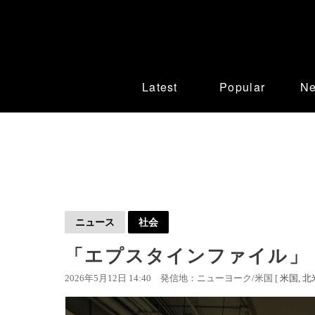
Latest
Popular
N
ニュース
社会
「エプスタインファイル」 全
2026年5月12日 14:40
発信地：ニューヨーク/米国 [
米国
北