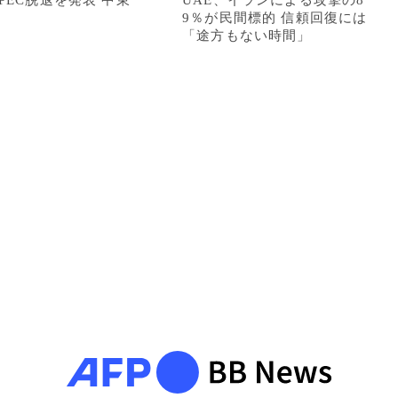
OPEC脱退を発表 中東
UAE、イランによる攻撃の8
9％が民間標的 信頼回復には
「途方もない時間」