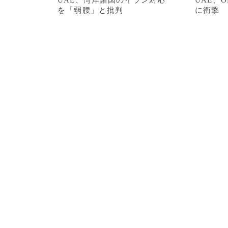
UAE、湾岸諸国のイラン対応
UAE、
を「弱腰」と批判
に衝撃