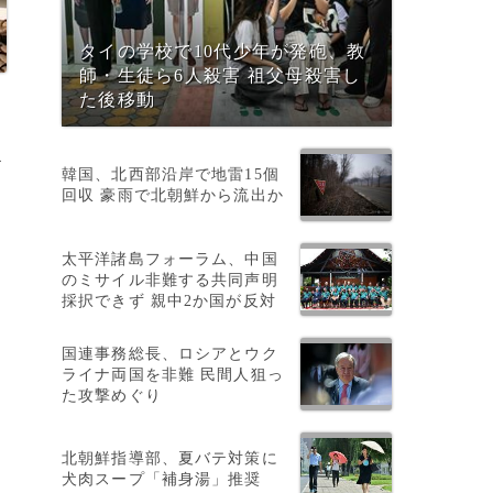
タイの学校で10代少年が発砲、教
師・生徒ら6人殺害 祖父母殺害し
た後移動
4
韓国、北西部沿岸で地雷15個
回収 豪雨で北朝鮮から流出か
太平洋諸島フォーラム、中国
のミサイル非難する共同声明
採択できず 親中2か国が反対
た
国連事務総長、ロシアとウク
ライナ両国を非難 民間人狙っ
た攻撃めぐり
北朝鮮指導部、夏バテ対策に
犬肉スープ「補身湯」推奨