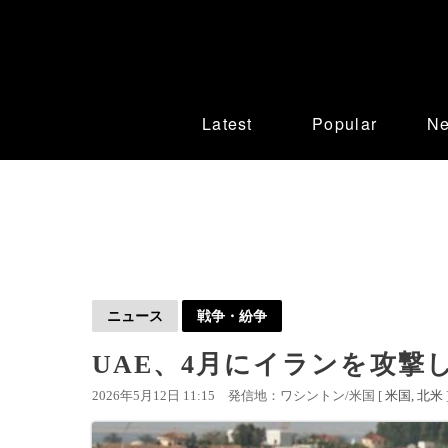
Latest
Popular
N
ニュース
戦争・紛争
UAE、4月にイランを攻撃
2026年5月12日 11:15
発信地：ワシントン/米国 [
米国
北米