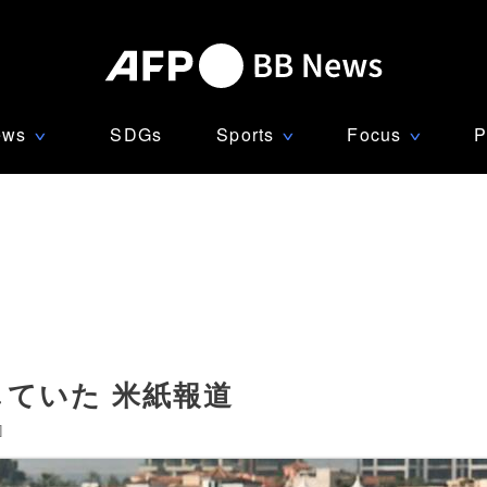
ews
SDGs
Sports
Focus
P
∨
∨
∨
していた 米紙報道
]