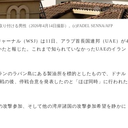
男性（2026年4月14日撮影）。(c)FADEL SENNA/AFP
ジャーナル（WSJ）は11日、アラブ首長国連邦（UAE）が
いたと報じた。これまで知られていなかったUAEのイラン
イランのラバン島にある製油所を標的としたもので、ドナル
作戦の後、停戦合意を発表したのと「ほぼ同時」に行われ
Eの攻撃参加、そして他の湾岸諸国の攻撃参加希望を静かに