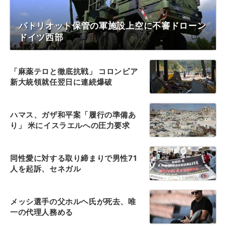
パトリオット保管の軍施設上空に不審ドローン
ドイツ西部
「麻薬テロと徹底抗戦」 コロンビア
新大統領就任翌日に連続爆破
ハマス、ガザ和平案「履行の準備あ
り」 米にイスラエルへの圧力要求
同性愛に対する取り締まりで男性71
人を起訴、セネガル
メッシ選手の父ホルヘ氏が死去、唯
一の代理人務める