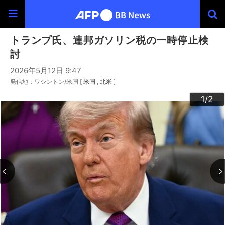
トランプ氏、連邦ガソリン税の一時停止検
討
2026年5月12日 9:47
発信地：ワシントン/米国 [
米国
北米
]
2
1
/2
/2