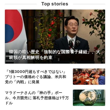
Top stories
韓国の暗い歴史「強制的な国際養子縁組」、大
統領が真相解明を約束
「1個3000円超もすべきではない」
ブリトーの価格めぐる議論、米共和
党の「内戦」に発展
マラドーナさんの「神の手」ボー
ル、今月競売に 落札予想価格は1千万
ドル