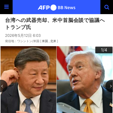
台湾への武器売却、米中首脳会談で協議へ
トランプ氏
2026年5月12日 6:03
発信地：ワシントン/米国 [
米国
北米
]
3
4
2
1
/4
/4
/4
/4