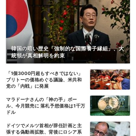
韓国の暗い歴史「強制的な国際養子縁組」、大
統領が真相解明を約束
「1個3000円超もすべきではない」
ブリトーの価格めぐる議論、米共和
党の「内戦」に発展
マラドーナさんの「神の手」ボー
ル、今月競売に 落札予想価格は1千万
ドル
ドイツでメルツ首相が辞任計画と主
張する偽動画拡散、背後にロシア系