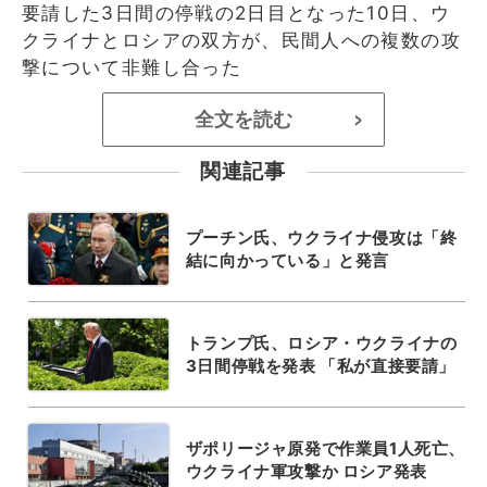
要請した3日間の停戦の2日目となった10日、ウ
クライナとロシアの双方が、民間人への複数の攻
撃について非難し合った
全文を読む
>
関連記事
プーチン氏、ウクライナ侵攻は「終
結に向かっている」と発言
トランプ氏、ロシア・ウクライナの
3日間停戦を発表 「私が直接要請」
ザポリージャ原発で作業員1人死亡、
ウクライナ軍攻撃か ロシア発表