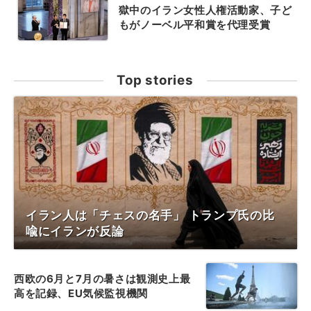
獄中のイラン女性人権活動家、子ど
もがノーベル平和賞を代理受賞
Top stories
イラン人は「チェスの名手」 トランプ氏の比
喩にイランが反論
西欧の6月と7月の暑さは観測史上最
高を記録、EU気候監視機関