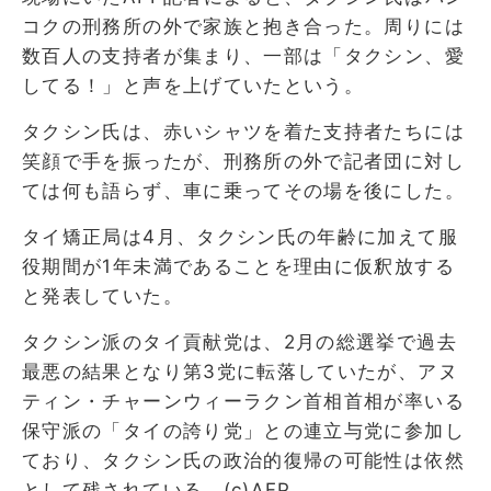
コクの刑務所の外で家族と抱き合った。周りには
数百人の支持者が集まり、一部は「タクシン、愛
してる！」と声を上げていたという。
タクシン氏は、赤いシャツを着た支持者たちには
笑顔で手を振ったが、刑務所の外で記者団に対し
ては何も語らず、車に乗ってその場を後にした。
タイ矯正局は4月、タクシン氏の年齢に加えて服
役期間が1年未満であることを理由に仮釈放する
と発表していた。
タクシン派のタイ貢献党は、2月の総選挙で過去
最悪の結果となり第3党に転落していたが、アヌ
ティン・チャーンウィーラクン首相首相が率いる
保守派の「タイの誇り党」との連立与党に参加し
ており、タクシン氏の政治的復帰の可能性は依然
として残されている。(c)AFP