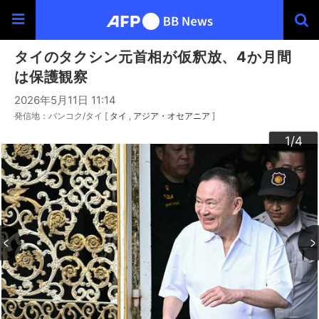
タイのタクシン元首相が仮釈放、4か月間
は保護観察
2026年5月11日 11:14
発信地：バンコク/タイ [
タイ
アジア・オセアニア
]
3
4
2
1
/4
/4
/4
/4