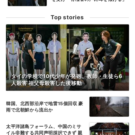
Top stories
タイの学校で10代少年が発砲、教師・生徒ら6
人殺害 祖父母殺害した後移動
韓国、北西部沿岸で地雷15個回収 豪
雨で北朝鮮から流出か
太平洋諸島フォーラム、中国のミサ
イル非難する共同声明採択できず 親