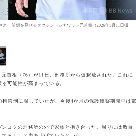
れ、笑顔を見せるタクシン・シナワット元首相（2026年5月11日撮
ット元首相（76）が11日、刑務所から仮釈放された。これに
戻る可能性が高まっている。
の拘禁刑に服していたが、今後4か月の保護観察期間中は
バンコクの刑務所の外で家族と抱き合った。周りには数百
してる！」と声を上げていたという。