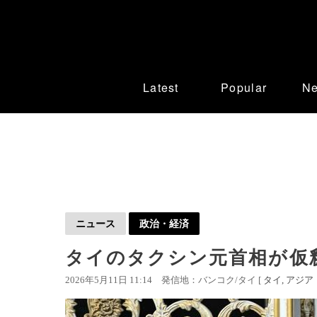
Latest
Popular
N
ニュース
政治・経済
タイのタクシン元首相が仮
2026年5月11日 11:14
発信地：バンコク/タイ [
タイ
アジア