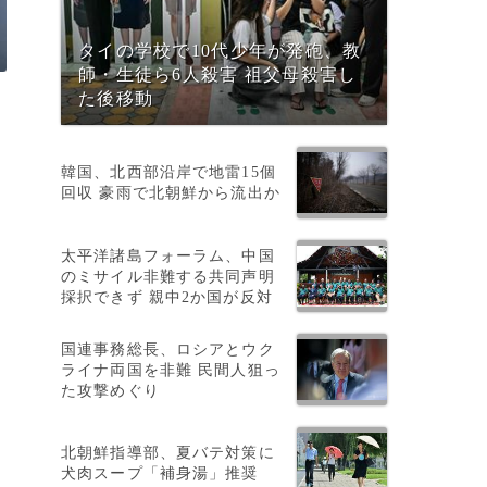
タイの学校で10代少年が発砲、教
師・生徒ら6人殺害 祖父母殺害し
た後移動
韓国、北西部沿岸で地雷15個
回収 豪雨で北朝鮮から流出か
太平洋諸島フォーラム、中国
のミサイル非難する共同声明
採択できず 親中2か国が反対
国連事務総長、ロシアとウク
電
ライナ両国を非難 民間人狙っ
た攻撃めぐり
北朝鮮指導部、夏バテ対策に
犬肉スープ「補身湯」推奨