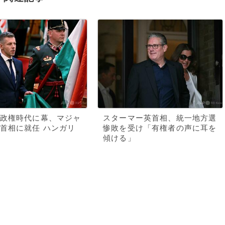
政権時代に幕、マジャ
スターマー英首相、統一地方選
首相に就任 ハンガリ
惨敗を受け「有権者の声に耳を
傾ける」