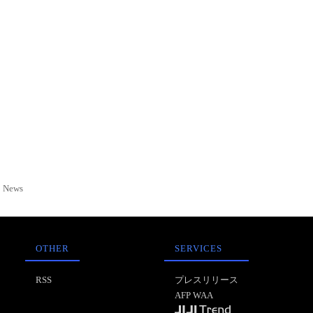
News
OTHER
SERVICES
RSS
プレスリリース
AFP WAA