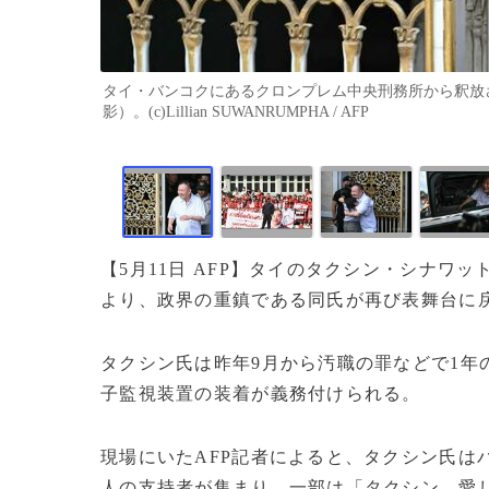
タイ・バンコクにあるクロンプレム中央刑務所から釈放さ
影）。(c)Lillian SUWANRUMPHA / AFP
【5月11日 AFP】タイのタクシン・シナワ
より、政界の重鎮である同氏が再び表舞台に
タクシン氏は昨年9月から汚職の罪などで1年
子監視装置の装着が義務付けられる。
現場にいたAFP記者によると、タクシン氏は
人の支持者が集まり、一部は「タクシン、愛