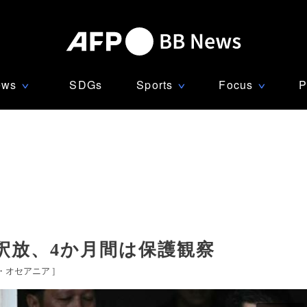
ews
SDGs
Sports
Focus
P
∨
∨
∨
釈放、4か月間は保護観察
・オセアニア
]