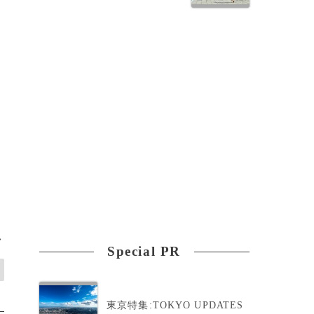
>
Special PR
東京特集:TOKYO UPDATES