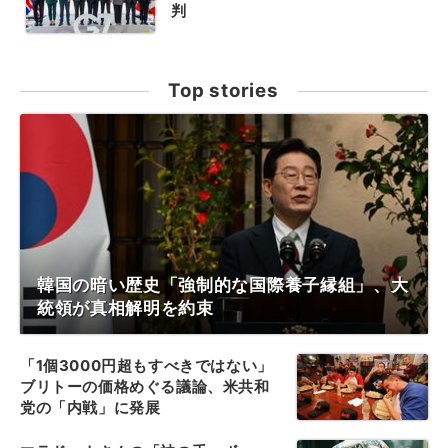
判
Top stories
韓国の暗い歴史「強制的な国際養子縁組」、大
統領が真相解明を約束
「1個3000円超もすべきではない」
ブリトーの価格めぐる議論、米共和
党の「内戦」に発展