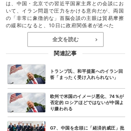
は、中国・北京での習近平国家主席との会談にお
いて、イラン問題で圧力をかける意向だが、両国
の「非常に象徴的な」首脳会談の主眼は貿易摩擦
の緩和になると、10日に政府関係者が述べた
全文を読む
>
関連記事
トランプ氏、和平提案へのイラン回
答「まったく受け入れられない」
欧州で米国のイメージ悪化、74％が
否定的 ロシアほどではないが中国よ
り嫌われる
G7、中国を念頭に「経済的威圧」批