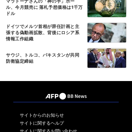
マラドーナさんの「神の手」ボー
ル、今月競売に 落札予想価格は1千万
ドル
ドイツでメルツ首相が辞任計画と主
張する偽動画拡散、背後にロシア系
情報工作組織
サウジ、トルコ、パキスタンが共同
防衛協定締結
サイトからのお知らせ
サイトに関するヘルプ
サイトに関するお問い合わせ