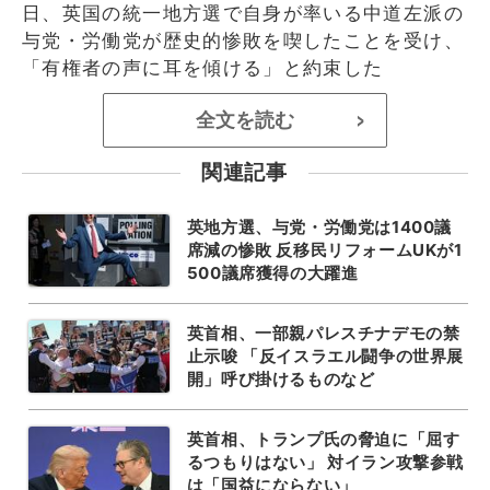
日、英国の統一地方選で自身が率いる中道左派の
与党・労働党が歴史的惨敗を喫したことを受け、
「有権者の声に耳を傾ける」と約束した
全文を読む
>
関連記事
英地方選、与党・労働党は1400議
席減の惨敗 反移民リフォームUKが1
500議席獲得の大躍進
英首相、一部親パレスチナデモの禁
止示唆 「反イスラエル闘争の世界展
開」呼び掛けるものなど
英首相、トランプ氏の脅迫に「屈す
るつもりはない」 対イラン攻撃参戦
は「国益にならない」