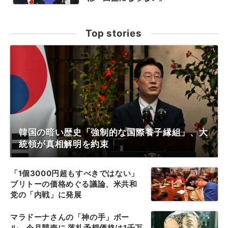
Top stories
韓国の暗い歴史「強制的な国際養子縁組」、大
統領が真相解明を約束
「1個3000円超もすべきではない」
ブリトーの価格めぐる議論、米共和
党の「内戦」に発展
マラドーナさんの「神の手」ボー
ル、今月競売に 落札予想価格は1千万