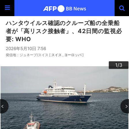
ハンタウイルス確認のクルーズ船の全乗船
者が「高リスク接触者」、42日間の監視必
要: WHO
2026年5月10日 7:56
発信地：ジュネーブ/スイス [
スイス
ヨーロッパ
]
3
2
1
/3
/3
/3