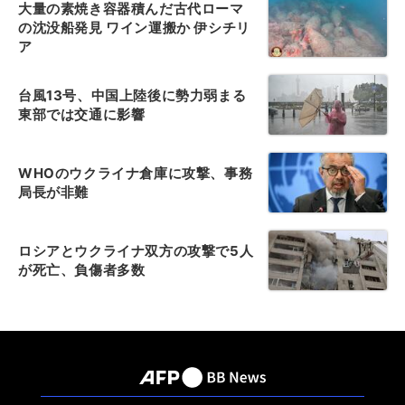
大量の素焼き容器積んだ古代ローマ
の沈没船発見 ワイン運搬か 伊シチリ
ア
台風13号、中国上陸後に勢力弱まる
東部では交通に影響
WHOのウクライナ倉庫に攻撃、事務
局長が非難
ロシアとウクライナ双方の攻撃で5人
が死亡、負傷者多数