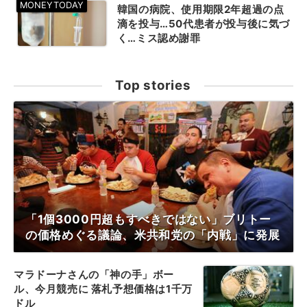
韓国の病院、使用期限2年超過の点
滴を投与…50代患者が投与後に気づ
く…ミス認め謝罪
Top stories
「1個3000円超もすべきではない」ブリトー
の価格めぐる議論、米共和党の「内戦」に発展
マラドーナさんの「神の手」ボー
ル、今月競売に 落札予想価格は1千万
ドル