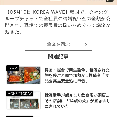
【05月10日 KOREA WAVE】韓国で、会社のグ
ループチャットで全社員の結婚祝い金の金額が公
開され、職場での慶弔費の扱いをめぐって議論が
起きた。
全文を読む
>
関連記事
韓国・屋台で衛生論争、包装された
餅を袋ごと鍋で加熱か…投稿者「食
品医薬品安全処に申告」
韓流歌手が紹介した飲食店が閉店…
その店舗に「14歳の犬」が置き去り
にされていた