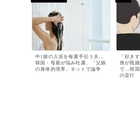
中1娘の入浴を毎週手伝う夫…
「好きす
韓国・母親が悩み吐露、「父娘
僚が既婚
の身体的境界」ネットで論争
で…韓国
の蛮行