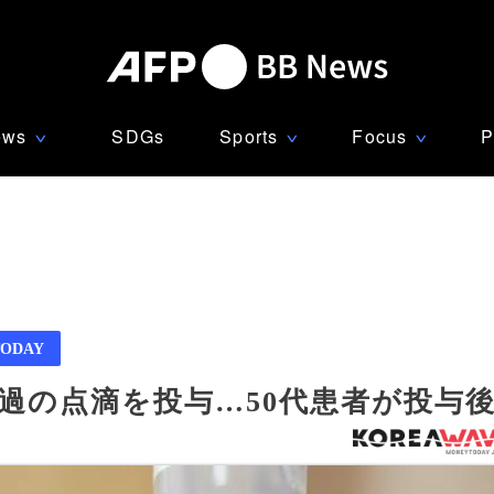
ews
SDGs
Sports
Focus
P
∨
∨
∨
ODAY
過の点滴を投与…50代患者が投与