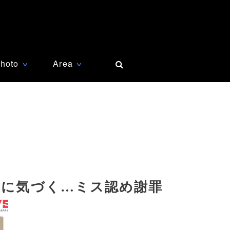
hoto
Area
∨
∨
後に気づく…ミス認め謝罪