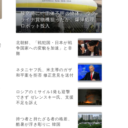
独空港に「正体不明の物体」 ウク
ライナ貨物機狙ったか、爆弾処理
ロボット投入
北朝鮮、「戦犯国・日本が戦
者
争国家への変貌を加速」と非
難
ネタニヤフ氏、米主導のガザ
和平案を拒否 修正意見を送付
患
ロシアのミサイル1発も迎撃
できず ゼレンスキー氏、支援
不足を訴え
持つ者と持たざる者の格差、
酷暑が浮き彫りに 韓国