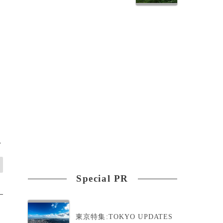
>
Special PR
東京特集:TOKYO UPDATES