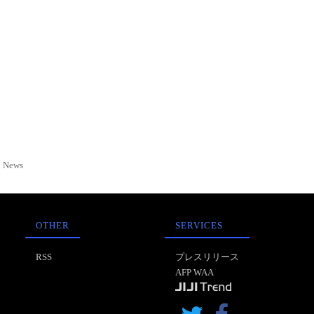
News
OTHER
SERVICES
RSS
プレスリリース
AFP WAA